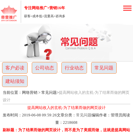
专注网络推广+营销16年
获客=成本低+流量高+咨询多
重
庆
网
客户必读
公司动态
行业动态
常见问题
络
建站须知
营
当前位置：
网络营销
>
常见问题
>
提高网站收入的玄机-为了结果而做的网页
销
设计
提高网站收入的玄机-为了结果而做的网页设计
推
发布时间：2019-06-08 09:59:26
文章分类：
常见问题
编辑作者：管理员
阅读
量：
2218608
广
副标题：为了结果而做的网页设计，而不是为了美观而做，这就是提高网站