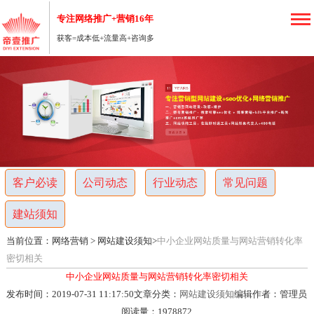
专注网络推广+营销16年
获客=成本低+流量高+咨询多
重
庆
网
络
客户必读
公司动态
行业动态
常见问题
营
建站须知
销
当前位置：
网络营销
>
网站建设须知
>
中小企业网站质量与网站营销转化率
密切相关
推
中小企业网站质量与网站营销转化率密切相关
发布时间：2019-07-31 11:17:50
文章分类：
网站建设须知
编辑作者：管理员
广
阅读量：
1978872