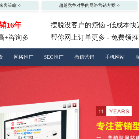
来客策略>>
超越竞争对手的网络营销方案>>
销16年
摆脱没客户的烦恼 -低成本快
高+咨询多
帮你网上订单更多 - 免费领
设
网络推广
SEO推广
微信营销
手机网站