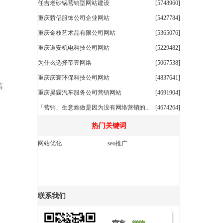
任吉老砂锅营销型网站建设
[5748960]
重庆骄侣服饰公司企业网站
[5427784]
重庆金枝艺术品有限公司网站
[5365076]
重庆道安机电科技公司网站
[5229482]
为什么选择帝壹网络
[5067538]
重庆庆寰环保科技公司网站
[4837641]
信
重庆昊霆汽车服务公司营销网站
[4691904]
「营销」生意难做是因为没有网络营销的...
[4674264]
热门关键词
网站优化
seo推广
联系我们