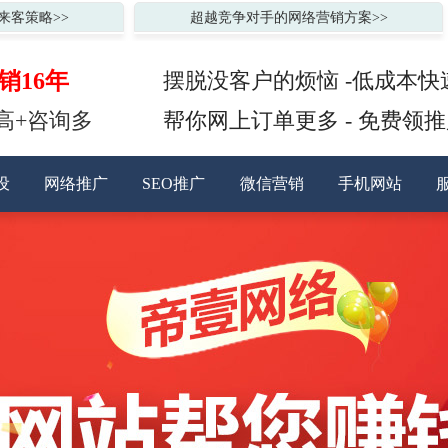
来客策略>>
超越竞争对手的网络营销方案>>
销16年
摆脱没客户的烦恼 -低成本快
高+咨询多
帮你网上订单更多 - 免费领
设
网络推广
SEO推广
微信营销
手机网站