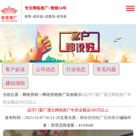
专注网络推广+营销16年
获客=成本低+流量高+咨询多
重
庆
网
客户必读
公司动态
行业动态
常见问题
络
建站须知
营
当前位置：
网络营销
>
网络营销推广实例展示
>
晶宇门窗厂通过网络推广年
销
营业额达500万以上
晶宇门窗厂通过网络推广年营业额达500万以上
推
发布时间：2021-12-07 16:21:20
文章分类：
网络营销推广实例展示
编辑作
者：管理员
阅读量：
4143648
广