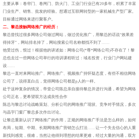
主要从事：卷帘门、卷闸门、防火门、工业门行业已有20多年，积累了丰富
门业生产、销售、批发的经验。想通过互联网转型的一家机械生产型厂家。
目标通过网络来进行聚客户。
二、黎总接触网络推广的经历：
黎总曾找过很多网络公司做过网站，做过优化推广，用黎总的话说“效果差
得掉牙”，网站排名掉了，网站搜索公司名称都找不到了……
他受过伤，恨过！根据他的讲述如：网络公司(*尊*网络公司)不存在了！黎
总也去过一些网络公司举行的培训课程听过：域名投资，行业门户网站建
设……
黎总一直对来网站推广、网络推广、视频推广持怀疑态度，有些不相信网络
公司了，说得直白点，觉得网络公司都是p人的一样。
处于这种复杂的情况，帝壹公司陈总亲自接待黎总并进行沟通，希望为网络
公司正名，更希望双方达成良性合作
陈总与黎总讨论战略策划、分析公司的网络推广现状、竞争对手情况，多次
与晶宇门窗厂黎总多次作出讨论。
让黎总重新认识了网络推广的作用，正规的网络推广手法是怎么样的，如何
布局，短期、中期、长期网络推广营销怎么打法……让一个失去信心的人重
新找到感觉，很难，当然让他得到理想的结果更难，经过大量的沟通，双方