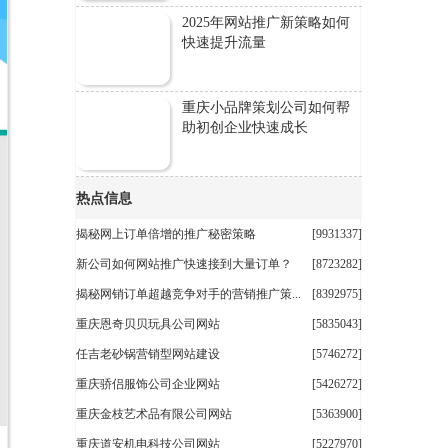
2025年网站推广新策略如何
快速提升流量
重庆小品牌策划公司如何帮
助初创企业快速成长
热点信息
揭秘网上订单倍增的推广秘密策略
[9931337]
新公司如何网站推广快速接到大量订单？
[8723282]
揭秘网销订单超越竞争对手的营销推广策...
[8392975]
重庆恩奇贝贝玩具公司网站
[5835043]
任吉老砂锅营销型网站建设
[5746272]
重庆骄侣服饰公司企业网站
[5426272]
重庆金枝艺术品有限公司网站
[5363900]
重庆道安机电科技公司网站
[5227970]