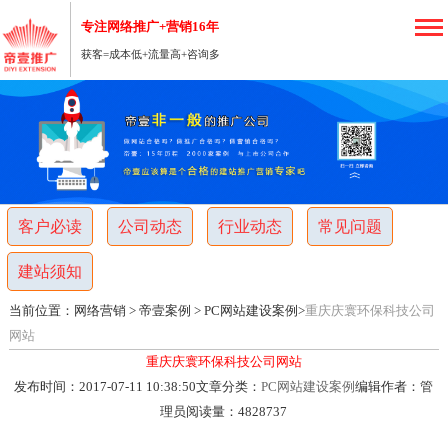
专注网络推广+营销16年
获客=成本低+流量高+咨询多
重
庆
网
客户必读
公司动态
行业动态
常见问题
络
建站须知
营
当前位置：
网络营销
>
帝壹案例
>
PC网站建设案例
>
重庆庆寰环保科技公司
销
网站
重庆庆寰环保科技公司网站
推
发布时间：2017-07-11 10:38:50
文章分类：
PC网站建设案例
编辑作者：管
理员
阅读量：
4828737
广