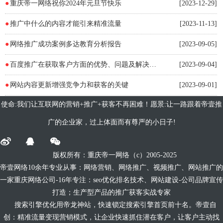
●
重庆帝一网络祝你2024年元旦节快乐
[2023-12-29]
●
推广中什么的内容才能引来精准流量
[2023-11-13]
●
网络推广成功案例多达教育分析报告
[2023-09-05]
●
百度推广在获取客户方面的优势、问题及解决方案分析
[2023-09-04]
●
网站内容更新增强竞争力和获客的关键
[2023-09-01]
使命:我们让互联网的营销+推广+获客不再困难！愿景:让一路跟着帝壹推
广的企业家，过上体面而有尊严的小日子!
版权所有：重庆帝一网络
（c）
2005-2025
帝壹网络10余年专业从事：网络营销、网络推广、视频推广、网站推广的
一家重庆网络公司-16年专注：seo优化排名技术、网站建设-公司品牌宣传
打造；生产型产品的推广获客
实战专家
搜索引擎优化用
帝龙神站
，快速锁定搜索引擎首页前十名。帝壹自
创：精准流量变现营销模式，让企业快速抓住潜在客户，让客户主动找