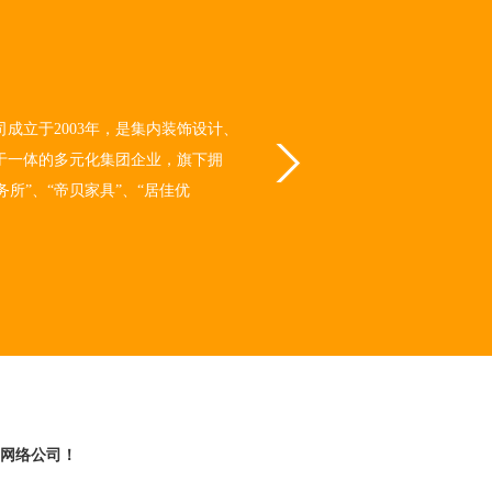
成立于2003年，是集内装饰设计、
于一体的多元化集团企业，旗下拥
所”、“帝贝家具”、“居佳优
网络公司！