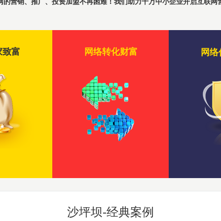
网的营销、推广、投资加盟不再困难！我们助力千万中小企业开启互联网
宣传易
258商务卫士
400电话
家致富
网络转化财富
网络
400电话开通服
微堂
网站优化(seo)
秀客
建设、 移动手机
网站代言人秀客
全网推广
视频摄制营销
即时通讯
腾讯EC、微呼
为企业树立品牌、口碑
管控提升网络销
沙坪坝-经典案例