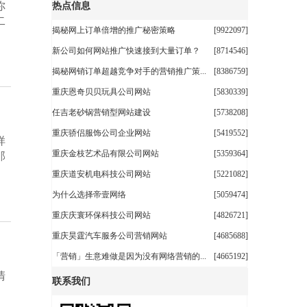
你
热点信息
二
揭秘网上订单倍增的推广秘密策略
[9922097]
新公司如何网站推广快速接到大量订单？
[8714546]
揭秘网销订单超越竞争对手的营销推广策...
[8386759]
重庆恩奇贝贝玩具公司网站
[5830339]
任吉老砂锅营销型网站建设
[5738208]
重庆骄侣服饰公司企业网站
[5419552]
样
重庆金枝艺术品有限公司网站
[5359364]
那
重庆道安机电科技公司网站
[5221082]
为什么选择帝壹网络
[5059474]
重庆庆寰环保科技公司网站
[4826721]
重庆昊霆汽车服务公司营销网站
[4685688]
「营销」生意难做是因为没有网络营销的...
[4665192]
清
联系我们