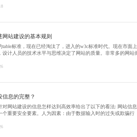
18
述网站建设的基本规则
table标准，现在已经淘汰了，进入的w3c标准时代。现在市面
，设计人员的技术水平与思维决定了网站的质量。非常多的网站
26
设信息的完整？
针对网站建设的信息怎样达到高效率给出了以下的看法: 网站信
一个重要安全要素。人为因素：由于数据输入时的过失或欺骗行
.
26