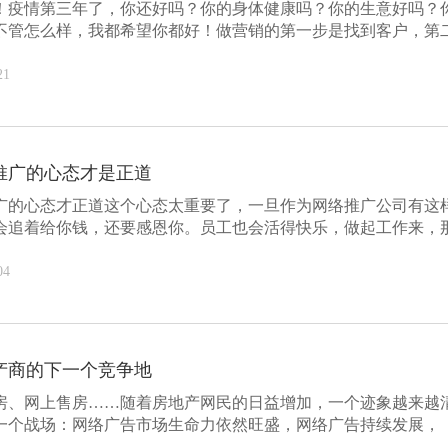
！疫情第三年了，你还好吗？你的身体健康吗？你的生意好吗？
不管怎么样，我都希望你都好！做营销的第一步是找到客户，第
交...
21
推广的心态才是正道
广的心态才正道这个心态太重要了，一旦作为网络推广公司有这
会追着给你钱，还要感恩你。员工也会活得快乐，做起工作来，
轻...
04
产商的下一个竞争地
房、网上售房……随着房地产网民的日益增加，一个迹象越来越
一个战场：网络广告市场生命力依然旺盛，网络广告持续发展，
市...